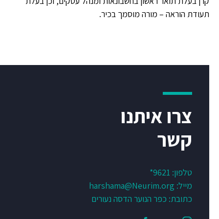
קרן בעלת תואר ראשון בחשבונאות ומנהל עסקים, וכן בעלת
תעודת הוראה – מורה מוסמך בכיר.
צרו איתנו
קשר
טלפון:
9621*
מייל:
harshama@Neurim.org
כתובת: כפר הנוער הדסה נעורים