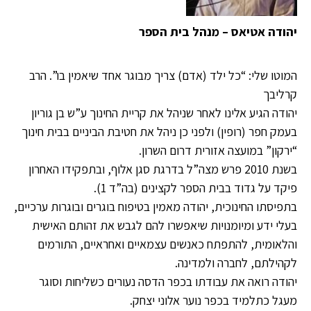
יהודה אטיאס – מנהל בית הספר
המוטו שלי: “כל ילד (אדם) צריך מבוגר אחד שיאמין בו”. הרב
קרליבך
יהודה הגיע אלינו לאחר שניהל את קריית החינוך ע”ש בן גוריון
בעמק חפר (רופין) ולפני כן ניהל את חטיבת הביניים בבית חינוך
“ירקון” במועצה אזורית דרום השרון.
בשנת 2010 פרש מצה”ל בדרגת סגן אלוף, ובתפקידו האחרון
פיקד על גדוד בבית הספר לקצינים (בה”ד 1).
בתפיסתו החינוכית, יהודה מאמין בטיפוח בוגרים ובוגרות ערכיים,
בעלי ידע ומיומנויות שיאפשרו להם לגבש את זהותם האישית
והלאומית, להתפתח כאנשים עצמאיים ואחראיים, התורמים
לקהילתם, לחברה ולמדינה.
יהודה רואה את עבודתו בכפר הדסה נעורים כשליחות וסוגר
מעגל כתלמיד בכפר נוער אלוני יצחק.