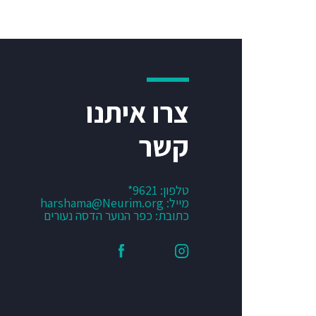
צרו איתנו
קשר
טלפון:
9621*
מייל:
harshama@Neurim.org
כתובת: כפר הנוער הדסה נעורים