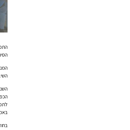
התכנ
הסיו
המנט
השיב
השנה
לתכנ
באמצ
בחוד