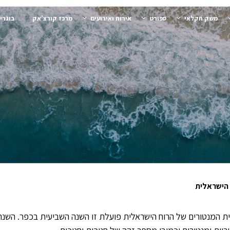
משק חקלאי
ספורט
אירוח ואירועים
מרכז קורצ’אק
בוגרי
 הישראלית