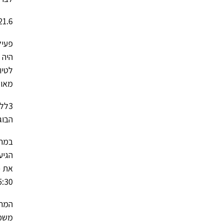
21.6- 9.7 קייטנת הקיץ שנערכה כאן ללמעלה מ 80 ילדים שנשארו לתגבורים, מחנות אימונים 
פעיל
היה 
לטיו
מאוד
3לל
הבוג
את כ
15:30 בביה”ס, פעילויות מגבשות אחר הצהריים ואף ני
המרכ
משמע