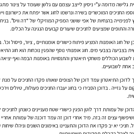
ית גלישה מדומה ע”י ניסיון לייצב עצמם עם גלשן שעומד על צינור מתג
פו החניכים המוכשרים בשירה ונרשמו לחוג אשר יפתח את כישרונם ויי
 לפנימייה בהנחיות של אפי שושני המפיק המוזיקלי של “דה וויס”. בניחו
רה והתופים שמציעים לחניכים שיעורים קבועים הנגינה על הכלים.
ן של חוג האומנות המציע פיתוח כישורים אומנותיים , ציור, פיסול וכו’. 
ת בצביעה בצבעי מים. חוג אומנותי נוסף שהפגין נוכחות הוא חוג התיא
לשבוע הכוללים משחקי תיאטרון והתנסויות באומנות הבמה ואף יציאה
 אחת לשבועיים.
 לדוכן התיאטרון עמד דוכן של הצופים שאותו פקדו החניכים על מנת
ם על גזייה . בדוכן הסבירו כי בחוג יעברו החניכים פעולות, טיולים וירכש
ת.
דוכן של עמותת דרך לוטן הפגין כישורי שטח מעניינים כשנתן לחניכים
ושיפשוף עצים זה בזה. מיד אחרי דוכן זה עמד דוכנה של עמותת אחריי ה
. חניכי יא יב פקדו את הדוכן והתעניינו באימונים השונים וניהלו שיחו
ה לצהל בקבלת תפקידים משמעותיים.