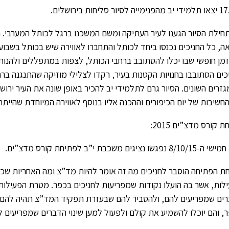
חילת הסיור הגענו לעיר העתיקה ומשם המשכנו ברגל לכותל המערבי. 
ה, כל החניכים נכנסו ביחד לכותל והתחברו לאווירה שיש בכותל בשבו
זמן חופשי שבו יכלו להסתובב ברחבי הכותל, לצפות במתפללים ולהנו
כים הסתובבו בחנויות הקטנות בעיר, רקדו לצלילי מוזיקה שהתנגנה ברח
זרים השונים. הסיור גרם לתלמידי יב להכיר באופן שונה את העיר ירוש
חשיבות של יום הכיפורים וההכנה אליו בנוסף לאווירה המיוחדת שהייתה 
 קורס מדצ”ים 2015:
8 נפגשו נציגים משכבת י”ב לפתיחת קורס מדצ”ים.
ת הפתיחה הוסבר לחניכים מה זה אומר להיות מד”צ ומה האחריות שכ
לות, אשר בה הועלו נקודות שמפריעות לחניכים בכפר. מטרת הפעילות 
ים שמפריעים להם, ולהסביר להם שבעזרת תפקיד המד”צ תהיה להם 
, והם יוכלו להשמיע את קולם ולפעול למען שינוי הדברים שמפריעים 