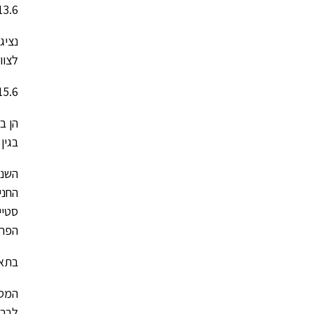
13.6 ערב פרידה מצ”צ- ביום שבת בלילה נפגשנו כולם באולם התרבות להיפרד מהצוות ה
נציג
לצוו
15.6 יצאת איילת השחר ונעל”ה יא לירושלים במסגרת פעילות “אשת חיל” של 
הן ב
בגין
השנה
החני
סטיי
הפרס
בתאריך 18.6 כל הקבוצות ערכ
המסי
לברכ