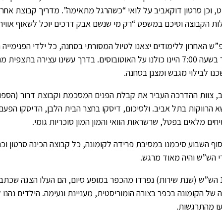
וט, וכן סרטון דוקאביב על לואי “כשהרגל מתאימה”. מדריך קבוצת אחרי 
ות הקבוצה וסיכם במשפט “רק מי שנשם אבק דרכים יוכל לשאוף אוויר 
”ש האחרון ללימודים יצאנו לטיול המסורתי בסחנה, כל ילדי הפנימייה
וכבר בשעה 7:00 היינו כולנו על האוטובוסים. בדרך עשינו עצירה בתצפ
נו לבילוי מגבש ומצנן בסחנה.
, צוות ההדרכה העביר את קבלת הפנים המסכמת וקבוצת דרור (הספור
א הרווקות בתל אביב. ולסיכום, דיסקו בחצר הבית הלבן, הדיסקו הפעם 
חים מלאים בפטל, שרשראות הוואי והמון המון סוכריות גומי.
וף השבוע סיכמנו במסיבת פרידה לקומונה, כל קבוצה הכינה סרטון וכת
י הש”ש והיה מאוד מרגש.
12.6 הש”ש (שנת שירות) נפרדו מהכפר במופע סיום, הם העלו הצגה שכתב
 של הקומונה בכפר בצורה הומוריסטית, מעניינת ונעימה. הילדים נהנו
עו מהתרגשות.