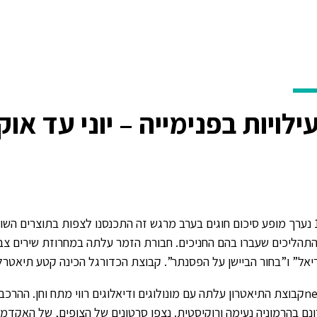
משק חקלאי
ספורט
אירוח ואירועים
מרכז קורצ’אק
בוגרי
ילויות בפנימייה – יוני עד אוקטוב
10.6 נערך מופע סיכום חוגים בערב מרגש זה התכנסנו לצפות בתוצרים השו
תהליכים שעברו בהם החניכים. חבורת הזמר עלתה במחרוזת שירים צב
יאל” ו”בחור הביישן על הפסנתר”. קבוצת הכדורגל הכינה קטע תיאטרלי
1 newקבוצת התיאטרון עלתה עם מונולוגים ודיאלוגים רווי מתח וחן. ההרכ
נם בהרמוניה נעימה ורוקיסטית. נצפו סרטונים של הצופים, של האקדמיה 