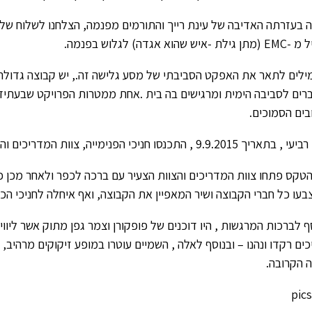
 בעזרתה האדיבה של עינת רייך והתורמים מפנמה, הצלחנו לשלוח של
 -איש שהוא אגדה) לגלוש בפנמה.
רים לסביבה הימית ומרגישים בה בית .אחת ממטרות הפרויקט שבעתיד
בים הסמוכים.
9.9.2015 , התכנסו חניכי הפנימייה, צוות המדריכים והצוות הצעיר לאירוע פתיחת שנה.
טקס פתחו צוות המדריכים והצוות הצעיר עם ברכה לכפר ולאחר מכן כל
צבעו כל חברי הקבוצה ושיר המאפיין את הקבוצה, ואף איחלה לחניכי ה
ף לברכות המרגשות , היו דוכנים של פופקורן וצמר גפן מתוק אשר ליוו
כים רקדו ונהנו – ובנוסף לאלה , השמיים עוטרו במופע זיקוקים מרהיב,
 הקרובה.