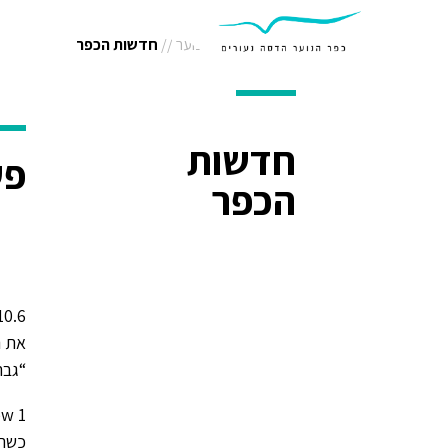
אודות
פנימייה
תיכון
דף הבית
//
כפר נוער
//
חדשות הכפר
דרושים/ות
חדשות
פע
הכפר
את ה
“גבר
כשרו