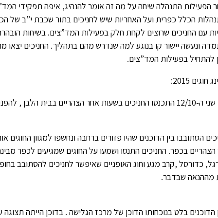
 הפעילות התנהלה שיחה על מה זה אומר להנהיג, איפה תפקידי המד”צ י
הלות הכלל כפרית ועל האחריות שיש לחניכים בתור שכבת י”ב של הכפ
ות עם החניכים שרוצים לקחת חלק בפעילות המד”צים. בשיחות הובהרה
דה ונעשה יישור קו בנוגע למה שנדרש מהם בתהליך. החניכים יצאו מ
ן להתחיל בפעילות המד”צים.
 חוגים 2015:
כים בשעות אחר הצהריים בבית הלבן , להפנינג חוגים!
כים הסתובבו בין הדוכנים שהיו פזורים ברחבה ונחשפו למגוון החוגים או
הצהריים בכפר. החניכים התנסו ושמעו על החוגים שמגיעים לכפר מבינהם
גל, כדורסל ,קרב מגע וחוג האופניים שאיפשר לחניכים להסתובב בחופש
מההנאה שבדבר.
 הדוכנים בלט בנוכחותו הדוכן של מרכז הגלישה . בדוכן הייתה תצוגה ש