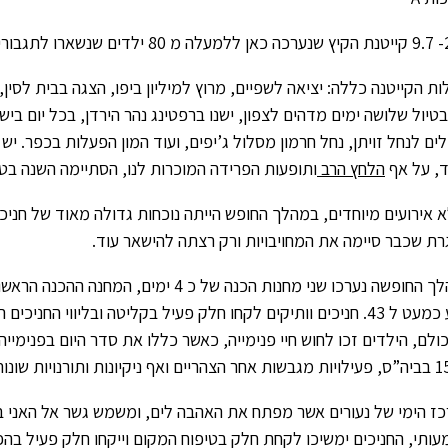
וילדי נעל”ה.
ות הקייטנה כללה: יציאה לשפיים, מרוץ למיליון ביפו, הצגה בבית לסין,
בטיול שלושה ימים מדהים לצפון, ישנו ברפטינג נהר הירדן, בכל יום בישלנ
לים לנחל זויתן, נחל חרמון מסלול ג’יפים, ועוד המון הפעלות בכפר. יש 
, על אף
הלחץ הרב
ותופעות הפרידה המוכרות לנו, הסתיימה השנה בטו
א אירועים מיוחדים, במהלך החופש הייתה נוכחות גדולה מאוד של חני
רת שכבר סיימה את המחויבויות ורק רצתה להישאר עוד.
הגיע כמעט ל 43. חניכים וותיקים לקחו חלק פעיל בקליטה ובליווי הח
ולם, הילדים זכו לחוש חיי פנימייה, כאשר כללו את סדר היום בפנימי
קיונות ותורנויות שונות.
ז הימי של נעורים אשר מפתח את האהבה לים, ומשמש גשר אל האני ב
ותי, החניכים ימשיכו לקחת חלק בטיפוח המקום וייקחו חלק פעיל בהפ