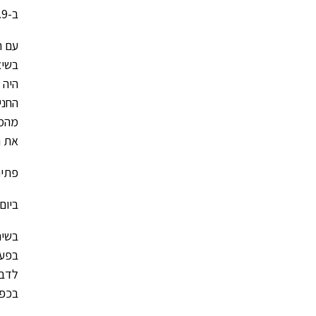
ב-17.9 יצאו תלמידי יב מהפנימייה לסיור סליחות בירושלים.
עם ת
בשיא
היה 
החני
מהמג
את ה
פתיחת
ביום חמישי ה-/10/15
בשיח
בפעי
לדבר
בכפר