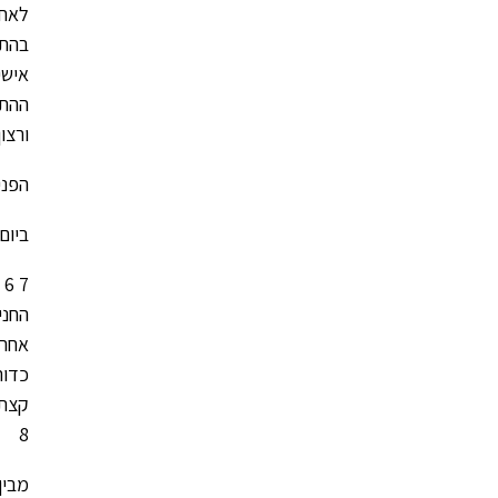
לאחר
בהתנ
אישי
ההתמ
ורצו
הפנינג
ביום שני ה-12/10 התכנסו החני
7 6
החני
אחר 
כדור
קצת 
8
מבין