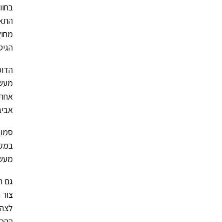
בחוו
התאס
מחוץ
הגיט
הדוכ
מעשי
אחת 
אביב
סמוך
במקו
מעשי
גם ה
צור 
לצהל
ההכנ