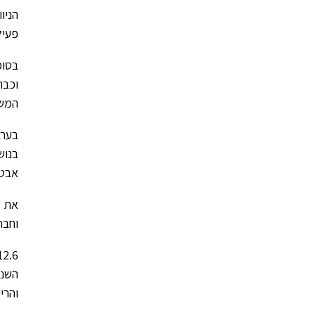
הניו
פעיל
בסופ
המשכ
בערב
בנוש
אבטי
את ס
וחבר
השנה
והרי