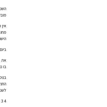
השנה
מוביל מ -EMC (מתן גילת
מחוב
הישו
ביום רביעי , בתאריך 
את ה
בו נ
בנוס
החני
לשנה
4 3 pics