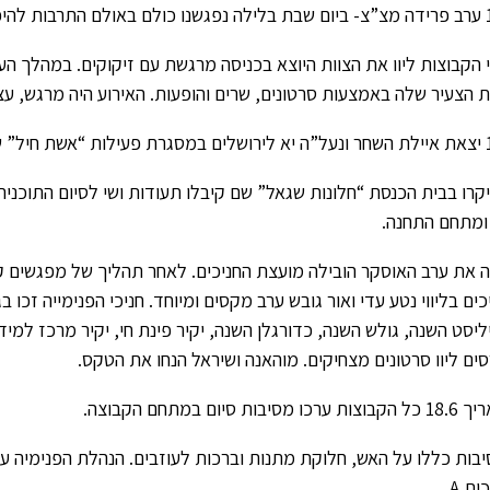
צעיר העוזב.
י הקבוצות ליוו את הצוות היוצא בכניסה מרגשת עם זיקוקים. במהלך ה
ת הצעיר שלה באמצעות סרטונים, שרים והופעות. האירוע היה מרגש, עצו
נשות הדסה.
יקרו בבית הכנסת “חלונות שגאל” שם קיבלו תעודות ושי לסיום התוכנית.
 ומתחם התחנה.
 את ערב האוסקר הובילה מועצת החניכים. לאחר תהליך של מפגשים ק
כים בליווי נטע עדי ואור גובש ערב מקסים ומיוחד. חניכי הפנימייה זכו 
ליסט השנה, גולש השנה, כדורגלן השנה, יקיר פינת חי, יקיר מרכז למיד
ים ליוו סרטונים מצחיקים. מוהאנה ושיראל הנחו את הטקס.
ו מסיבות סיום במתחם הקבוצה.
בות כללו על האש, חלוקת מתנות וברכות לעוזבים. הנהלת הפנימיה עב
ות A