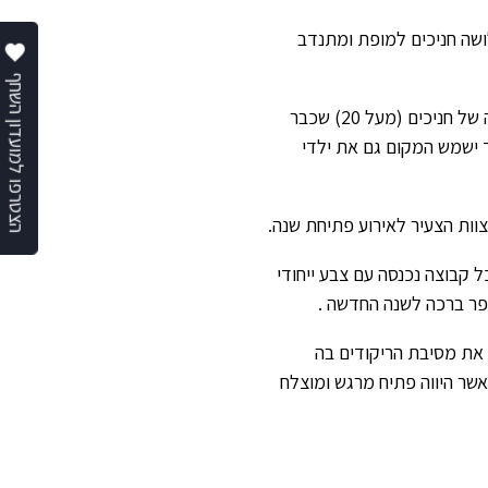
ושה חניכים למופת ומתנדב
הצטרפו למועדון השחף
אין מילים לתאר את האפקט הסביבתי של מסע גלישה זה., יש קבוצה גדולה של חניכים (מעל 20) שכבר
 ישמש המקום גם את ילדי
 קבוצה נכנסה עם צבע ייחודי
כפר ברכה לשנה החדשה .
י את מסיבת הריקודים בה
 אשר היווה פתיח מרגש ומוצלח