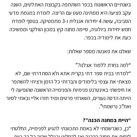
בשנתיים הראשונות בכפר השתתפה בקבוצת האתלטים, השנה
עקב פציעה היא ממתינה מעט עם הריצה. לומדת במגמת מדעי
הסביבה, עושה 4 יחידות אנגלית ו-3 מתמטיקה. בנוסף לומדת
חמש יחידות ביולוגיה, סיימה מחנה קיץ במכון הוולקני וממשיכה
כעת את לימודיה בכפר.
שאלנו את פאנטה מספר שאלות:
“למה בחרת ללמוד אצלנו?”
“למדתי בבית ספר דתי בקרית אתא ולא הסתדרתי שם, לא
מצאתי את עצמי בלימודים והברזתי כל הזמן ורציתי להשתפר
אז חיפשתי באינטרנט פנימיות והפנימייה הראשונה שהופיעה לי
הייתה הדסה נעורים, השארתי פרטים ומיד חזרו אליי ובאתי לסיור
ואח”כ נרשמתי”.
“היית במחנה הכנה”?
“כן, כשנרשמתי לא באמת התכוונתי להגיע לפנימייה, החלטתי
לנסות את מחנה ההכנה ואז להחליט ובגלל שהיה כל כך כייף