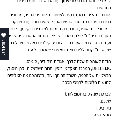
לימודי לתואר מהנדס ובשיתוף עם הצבא. ברכות לחניכים
החדשים.
אנחנו בתהליכים מתקדמים לשיפור נראות פני הכפר, מרחבים
רבים בכפר כבר הוסבו ושופצו ואנו מרגישים רוח רעננה וירוקה
במרחבי בית הספר, רחבת ההתכנסות לצד בית בוקלמן, מבנים
כגון “חרובית” ו”איילת השחר” שופצו, מתחם הקשת לפני שיפוץ
ועוד. הכפר גדול והעבודה רבה והפסוק: “בית נאה מרחיב ליבו
לתרומות
של אדם” קרוב לליבנו ואנו דואגים ליישמו בכל עת.
תודה לשותפים שלנו לדרך: אגודת הידידים, סימנס,
DELLEMC, המרכז האקדמי רופין, הרוח הישראלית, קרן היסוד,
הבעלויות של הכפר, משרד החינוך ועוד, בזכותכם אנו מצליחים
להגשים חלומות לחניכי הכפר.
לברכת שנה טובה ומוצלחת!
שלכם,
נתן ביטון
מנהל הכפר