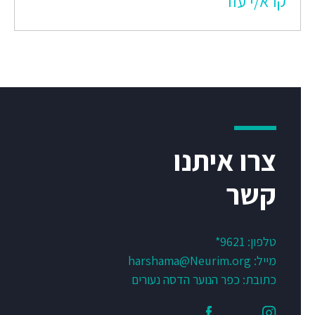
קרא/י עוד
צרו איתנו
קשר
טלפון:
9621*
מייל:
harshama@Neurim.org
כתובת: כפר הנוער הדסה נעורים